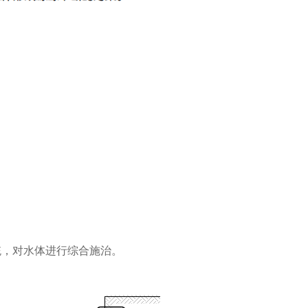
统，
对水体进行
综合施治。