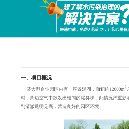
一、项目概况
2
某大型企业园区内有一座景观湖，面积约
12000m
时，周边空气中散发出难闻的腥臭味，此情况严重影
到清澈透明见底，营造良好的园区环境。