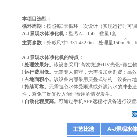
本项目选型：
循环周期：
按照每3天循环一次设计（实现运行时可
A-J景观水体净化机：
型号A-J-150，数量1套
3
主要参数：
外形尺寸2.3×1.4×2.0m，处理量150m
/h，
A-J景观水体净化机的特点：
l
处理效果好。
该设备采用“高效微滤+UV光化+微
l
运行费用低。
无需专人值守，无需投加药剂费；高效
l
占地面积小。
该设备内部采用层叠式结构，设备占地
l
持续可靠。
无需担心水体受雨洪或外源污水的冲击造
性，避免了反复投入治理费用的情况发生。
l
自动化程度高。
可通过手机APP远程对设备进行设